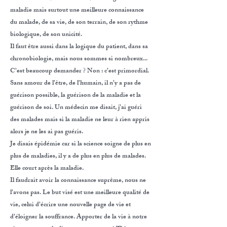
maladie mais surtout une meilleure connaissance
du malade, de sa vie, de son terrain, de son rythme
biologique, de son unicité.
Il faut être aussi dans la logique du patient, dans sa
chronobiologie, mais nous sommes si nombreux...
C’est beaucoup demander ? Non : c’est primordial.
Sans amour de l’être, de l’humain, il n’y a pas de
guérison possible, la guérison de la maladie et la
guérison de soi. Un médecin me disait, j’ai guéri
des malades mais si la maladie ne leur à rien appris
alors je ne les ai pas guéris.
Je disais épidémie car si la science soigne de plus en
plus de maladies, il y a de plus en plus de malades.
Elle court après la maladie.
Il faudrait avoir la connaissance suprême, nous ne
l’avons pas. Le but visé est une meilleure qualité de
vie, celui d’écrire une nouvelle page de vie et
d’éloigner la souffrance. Apporter de la vie à notre